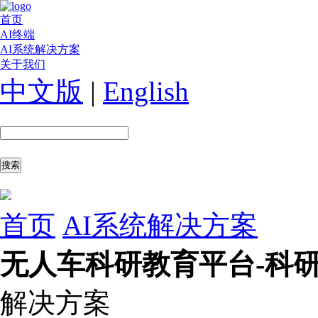
首页
AI终端
AI系统解决方案
关于我们
中文版
|
English
首页
AI系统解决方案
无人车科研教育平台-科
解决方案