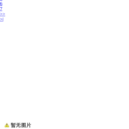
6
7
>>
>|