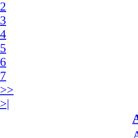
2
3
4
5
6
7
>>
>|