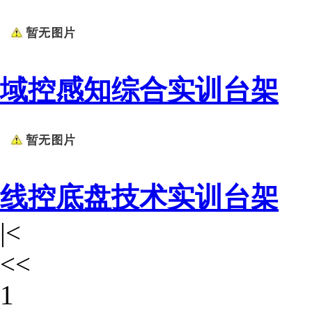
域控感知综合实训台架
线控底盘技术实训台架
|<
<<
1