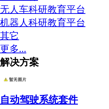
无人车科研教育平台
机器人科研教育平台
其它
更多...
解决方案
自动驾驶系统套件