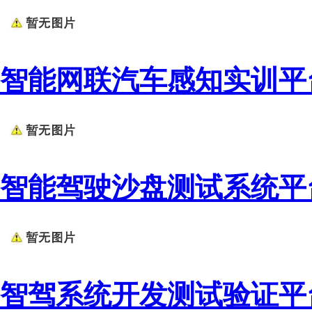
智能网联汽车感知实训平
智能驾驶沙盘测试系统平
智驾系统开发测试验证平