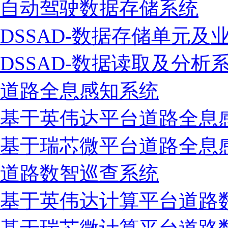
自动驾驶数据存储系统
DSSAD-数据存储单元及
DSSAD-数据读取及分析
道路全息感知系统
基于英伟达平台道路全息
基于瑞芯微平台道路全息
道路数智巡查系统
基于英伟达计算平台道路