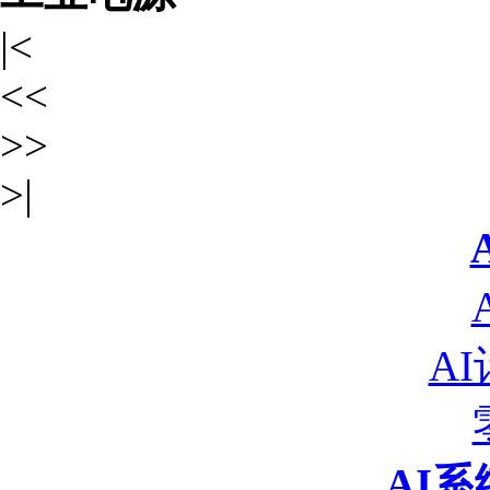
|<
<<
>>
>|
A
AI