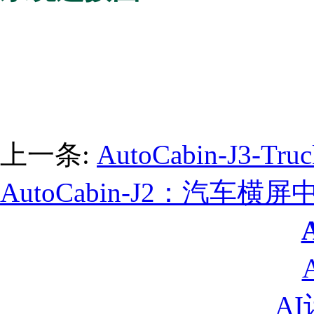
上一条:
AutoCabin-J3
AutoCabin-J2：汽车
A