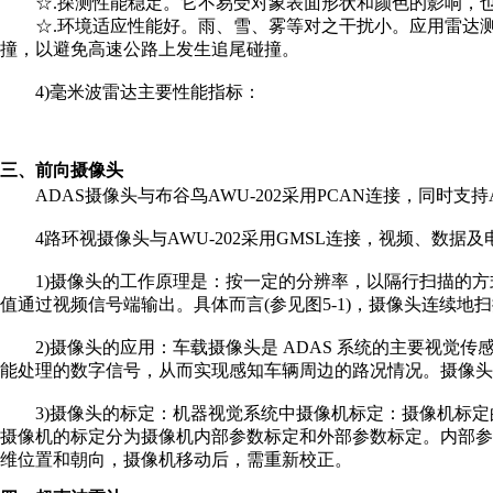
☆.探测性能稳定。它不易受对象表面形状和颜色的影响，
☆.环境适应性能好。雨、雪、雾等对之干扰小。应用雷达
撞，以避免高速公路上发生追尾碰撞。
4)毫米波雷达主要性能指标：
三、前向摄像头
ADAS摄像头与布谷鸟AWU-202采用PCAN连接，同时支持
4路环视摄像头与AWU-202采用GMSL连接，视频、数据及
1)摄像头的工作原理是：按一定的分辨率，以隔行扫描的
值通过视频信号端输出。具体而言(参见图5-1)，摄像头连续
2)摄像头的应用：车载摄像头是 ADAS 系统的主要视
能处理的数字信号，从而实现感知车辆周边的路况情况。摄像头主要
3)摄像头的标定：机器视觉系统中摄像机标定：摄像机标
摄像机的标定分为摄像机内部参数标定和外部参数标定。内部参
维位置和朝向，摄像机移动后，需重新校正。