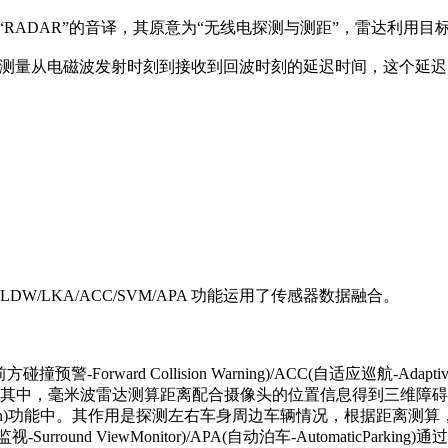
Ranging缩写词“RADAR”的音译，其原意为“无线电探测与测距”，
准确测量从电磁波发射时刻到接收到回波时刻的延迟时间，这个延
DW/LKA/ACC/SVM/APA 功能运用了传感器数据融合。
 Collision Warning)/ACC(自适应巡航-Adaptive Cruis
istance)等功能中。其中，毫米波雷达测算距离配合摄像头的位置信息得
 Detection)功能中。其作用是探测左右车身周边车辆情况，根
round ViewMonitor)/APA(自动泊车-AutomaticP