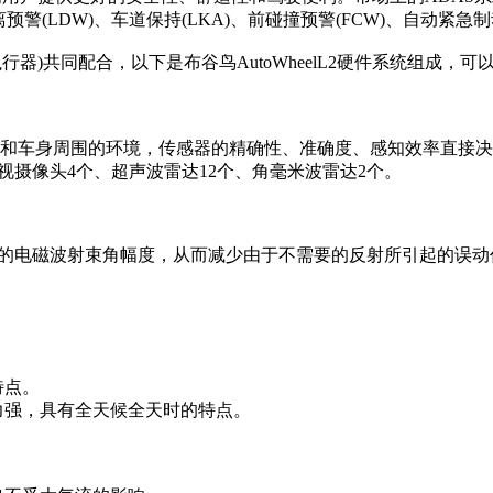
警(LDW)、车道保持(LKA)、前碰撞预警(FCW)、自动紧急制动(
)共同配合，以下是布谷鸟AutoWheelL2硬件系统组成，可以实
车身周围的环境，传感器的精确性、准确度、感知效率直接决定了自
视摄像头4个、超声波雷达12个、角毫米波雷达2个。
射的电磁波射束角幅度，从而减少由于不需要的反射所引起的误
特点。
力强，具有全天候全天时的特点。