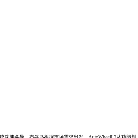
统功能各异，布谷鸟根据市场需求出发，AutoWheelL2从功能划