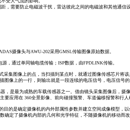
也不受大气流的影响。
测距，需要防止电磁波干扰，雷达彼此之间的电磁波和其他通信
ADAS摄像头与AWU-202采用GMSL传输图像原始数据。
电源，通过单同轴电缆传输；ISP数据，由FPDLINK传输。
方式采集图像上的点，当扫描到某点时，就通过图像传感芯片将
地扫描图像上的一行，则输出就是一段连续的电压信号，电压信号
觉传感器，是最为成熟的车载传感器之一。借由镜头采集图像后，
应用在 360全景影像、前向碰撞预警、车道偏移报警和行人检测
定的目的是确定摄像机的内外部属性参数并建立空间成像模型，
数确定了摄像机内部的几何和光学特征，不随摄像机的移动而改