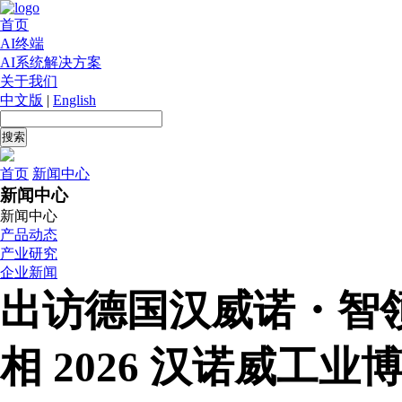
首页
AI终端
AI系统解决方案
关于我们
中文版
|
English
首页
新闻中心
新闻中心
新闻中心
产品动态
产业研究
企业新闻
出访德国汉威诺・智
相 2026 汉诺威工业